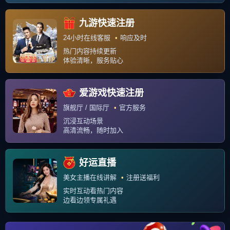
赛，赛前复出首秀，态度坚定，赛季目标
2，cba赛程总决赛时间表2022总决赛最新赛程
并未改变的简单介绍
时间表如下1北京时间4月20日19点35分辽宁男
篮vs广厦男篮2北京时间4月22...
xjunn
2025-12-31
九游体育app-转折点瓦伦西亚防线松动，
法甲关键时刻攻防权衡，态度坚定，身体
国际上有一个高大上的俱乐部，它只有四个会
对抗强度拉满(足坛历史最强后防线)
员，却吸引了各国首脑的关注和众多顶级科学
家工程师的研究，这个俱乐部就是GNSS（全
xjunn
2025-11-05
球...
九游体育下载app-国王杯赛程吃紧，里昂
赛前官宣签约，态度坚定，控场能力受关
王志玮，2015年WLF65KG级“新人王”，拳风迅
注(国王杯赛程比分)
猛，散打特点明显，擅长快进快出的“闪电战”，
瞬间爆发能力强。斜上勾拳、转...
xjunn
2025-10-29
九游体育app-最后时刻佛罗伦萨调整名单